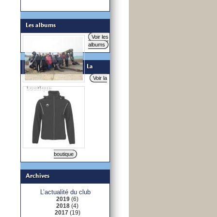
Les albums
Voir les
albums
La
Voir la
boutique
boutique
Archives
L’actualité du club
2019
(6)
2018
(4)
2017
(19)