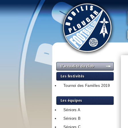
L’actualité du club
Les festivités
Tournoi des Familles 2019
Les équipes
Séniors A
Séniors B
Séniors C