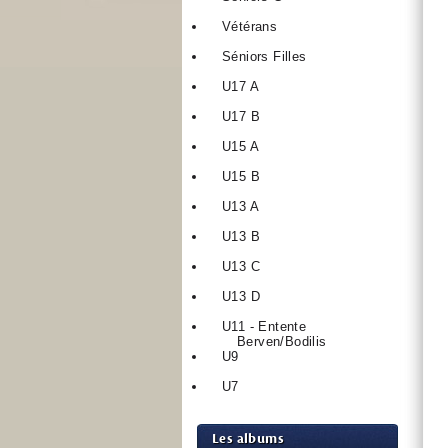
Vétérans
Séniors Filles
U17 A
U17 B
U15 A
U15 B
U13 A
U13 B
U13 C
U13 D
U11 - Entente
Berven/Bodilis
U9
U7
Les albums