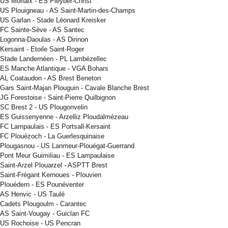
US Morlaix - ES Pleyber-Christ
US Plouigneau - AS Saint-Martin-des-Champs
US Garlan - Stade Léonard Kreisker
FC Sainte-Sève - AS Santec
Logonna-Daoulas - AS Dirinon
Kersaint - Etoile Saint-Roger
Stade Landernéen - PL Lambézellec
ES Manche Atlantique - VGA Bohars
AL Coataudon - AS Brest Beneton
Gars Saint-Majan Plouguin - Cavale Blanche Brest
JG Forestoise - Saint-Pierre Quilbignon
SC Brest 2 - US Plougonvelin
ES Guissenyenne - Arzelliz Ploudalmézeau
FC Lampaulais - ES Portsall-Kersaint
FC Plouézoch - La Guerlesquinaise
Plougasnou - US Lanmeur-Plouégat-Guerrand
Pont Meur Guimiliau - ES Lampaulaise
Saint-Arzel Plouarzel - ASPTT Brest
Saint-Frégant Kernoues - Plouvien
Plouédern - ES Pounéventer
AS Henvic - US Taulé
Cadets Plougoulm - Carantec
AS Saint-Vougay - Guiclan FC
US Rochoise - US Pencran