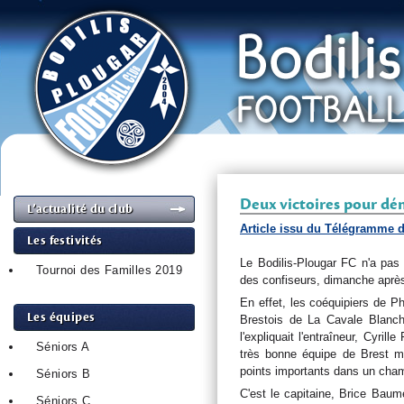
Deux victoires pour dé
L’actualité du club
Article issu du Télégramme d
Les festivités
Le Bodilis-Plougar FC n'a pas 
Tournoi des Familles 2019
des confiseurs, dimanche après
En effet, les coéquipiers de P
Les équipes
Brestois de La Cavale Blanc
l'expliquait l'entraîneur, Cyri
Séniors A
très bonne équipe de Brest m
points importants dans un cham
Séniors B
C'est le capitaine, Brice Baume
Séniors C