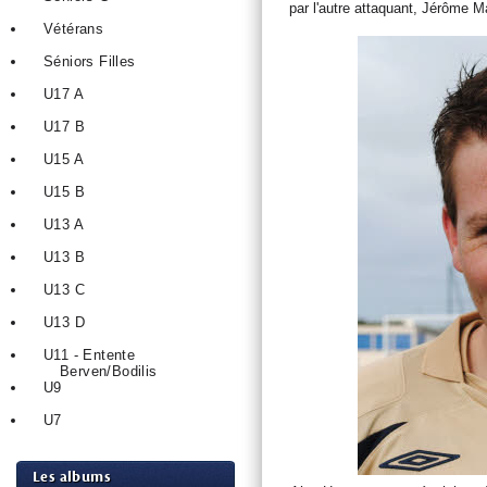
par l'autre attaquant, Jérôme 
Vétérans
Séniors Filles
U17 A
U17 B
U15 A
U15 B
U13 A
U13 B
U13 C
U13 D
U11 - Entente
Berven/Bodilis
U9
U7
Les albums