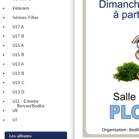
Vétérans
Séniors Filles
U17 A
U17 B
U15 A
U15 B
U13 A
U13 B
U13 C
U13 D
U11 - Entente
Berven/Bodilis
U9
U7
Les albums