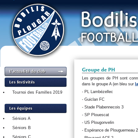
Groupe de PH
L’actualité du club
Les groupes de PH sont conn
Les festivités
dans le groupe A (en bleu sur
l
- PL Lambézellec
Tournoi des Familles 2019
- Guiclan FC
- Stade Plabennecois 3
Les équipes
- SP Plouescat
Séniors A
- US Plougonvelin
Séniors B
- Espérance de Plouguerneau 2
Séniors C
- Plouzané ACF 2