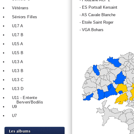
- ES Portsall Kersaint
Vétérans
- AS Cavale Blanche
Séniors Filles
- Etoile Saint Roger
U17 A
- VGA Bohars
U17 B
U15 A
U15 B
U13 A
U13 B
U13 C
U13 D
U11 - Entente
Berven/Bodilis
U9
U7
Les albums