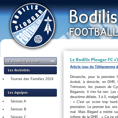
Le Bodilis Plougar FC s'
L’actualité du club
Article issu du Télégramme 
Les festivités
Dimanche, pour la première f
Tournoi des Familles 2019
évolué, à domicile, en DHR, 
Trémuson, les joueurs de Cyri
Bégarrois. Il n'en fut rien. Le
Les équipes
deuxième défaite, 3 à 0, malgr
Séniors A
: « C'est un score trop lour
prestation. Le premier but, en
Séniors B
mal. Mais Bégard a mérité sa 
rythme de la DHR : « Ça va vit
Séniors C