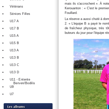
mais ils s'accrochent ». À not
Vétérans
Kerouanton : « C'est le premier
Fouillard.
Séniors Filles
La réserve a aussi chuté à domi
U17 A
2. « L'équipe B a payé le no
de fraîcheur physique, très tô
U17 B
buteurs du jour pour l'équipe r
U15 A
U15 B
U13 A
U13 B
U13 C
U13 D
U11 - Entente
Berven/Bodilis
U9
U7
Les albums