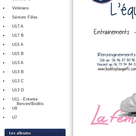
Vétérans
Séniors Filles
U17 A
U17 B
U15 A
U15 B
U13 A
U13 B
U13 C
U13 D
U11 - Entente
Berven/Bodilis
U9
U7
Les albums