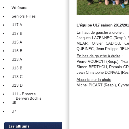
Vétérans
Séniors Filles
U17 A
L'équipe U17 saison 2012/201
En haut de gauche à droite
:
U17 B
Jacques LAZENNEC (Resp.), 
U15 A
MEAR, Olivier CADIOU, Cé
QUEINEC, Jean Philippe REU
U15 B
En bas de gauche à droite
:
U13 A
Pierre VOURC’H (Resp.), Yva
Simon BERTHOU, Romain GR
U13 B
Jean Christophe DONVAL (Resp
U13 C
Absents sur la photo
:
Michel PICART (Resp.), Cyr
U13 D
U11 - Entente
Berven/Bodilis
U9
U7
Les albums