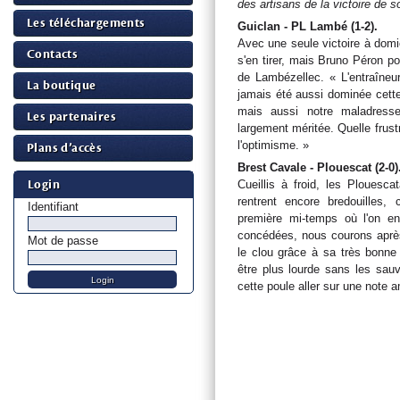
des artisans de la victoire de s
Les téléchargements
Guiclan - PL Lambé (1-2).
Avec une seule victoire à domic
Contacts
s'en tirer, mais Bruno Péron po
de Lambézellec. « L'entraîneu
La boutique
jamais été aussi dominée cette
mais aussi notre maladresse 
Les partenaires
largement méritée. Quelle frustr
l'optimisme. »
Plans d’accès
Brest Cavale - Plouescat (2-0)
Login
Cueillis à froid, les Ploues
rentrent encore bredouilles,
Identifiant
première mi-temps où l'on e
concédées, nous courons après
Mot de passe
le clou grâce à sa très bonne 
être plus lourde sans les sau
cette poule aller sur une note 