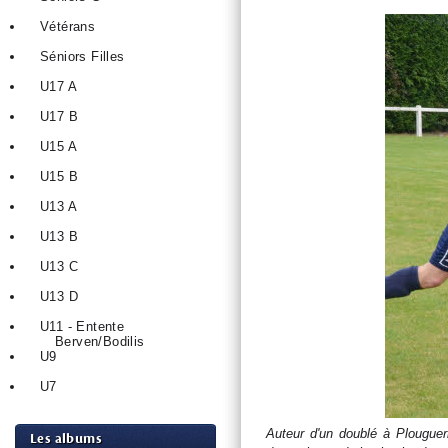
Vétérans
Séniors Filles
U17 A
U17 B
U15 A
U15 B
U13 A
U13 B
U13 C
U13 D
U11 - Entente
Berven/Bodilis
U9
U7
Auteur d'un doublé à Plouguer
Les albums