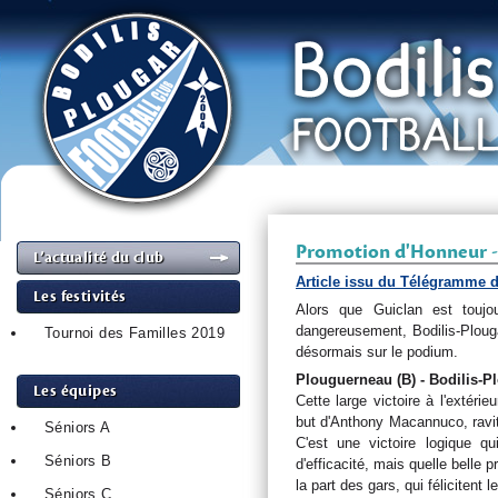
Promotion d'Honneur -
L’actualité du club
Article issu du Télégramme d
Les festivités
Alors que Guiclan est toujo
dangereusement, Bodilis-Plougar 
Tournoi des Familles 2019
désormais sur le podium.
Plouguerneau (B) - Bodilis-Pl
Les équipes
Cette large victoire à l'extér
but d'Anthony Macannuco, ravit 
Séniors A
C'est une victoire logique q
Séniors B
d'efficacité, mais quelle belle 
la part des gars, qui félicitent
Séniors C