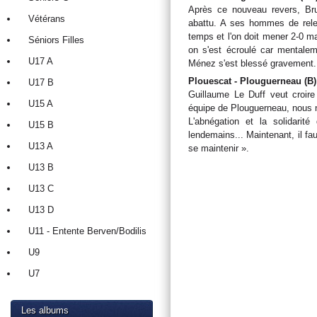
Après ce nouveau revers, Br
Vétérans
abattu. A ses hommes de relev
temps et l'on doit mener 2-0 mai
Séniors Filles
on s'est écroulé car mentaleme
U17 A
Ménez s'est blessé gravement. 
Plouescat - Plouguerneau (B) 
U17 B
Guillaume Le Duff veut croire
U15 A
équipe de Plouguerneau, nous n
L'abnégation et la solidarité
U15 B
lendemains... Maintenant, il fa
U13 A
se maintenir ».
U13 B
U13 C
U13 D
U11 - Entente Berven/Bodilis
U9
U7
Les albums