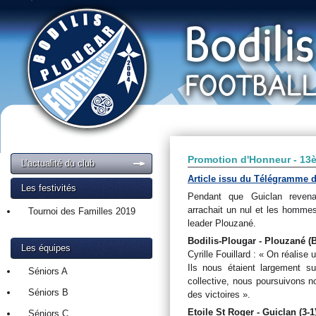
Promotion d'Honneur - 13
L’actualité du club
Article issu du Télégramme d
Les festivités
Pendant que Guiclan revenai
arrachait un nul et les hommes 
Tournoi des Familles 2019
leader Plouzané.
Bodilis-Plougar - Plouzané (B)
Les équipes
Cyrille Fouillard : « On réalise 
Ils nous étaient largement su
Séniors A
collective, nous poursuivons n
Séniors B
des victoires ».
Etoile St Roger - Guiclan (3-1
Séniors C