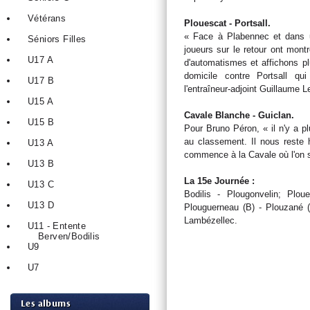
Vétérans
Plouescat - Portsall.
« Face à Plabennec et dans 
Séniors Filles
joueurs sur le retour ont mon
U17 A
d'automatismes et affichons pl
domicile contre Portsall qu
U17 B
l'entraîneur-adjoint Guillaume L
U15 A
Cavale Blanche - Guiclan.
U15 B
Pour Bruno Péron, « il n'y a pl
au classement. Il nous reste 
U13 A
commence à la Cavale où l'on s
U13 B
La 15e Journée :
U13 C
Bodilis - Plougonvelin; Plou
U13 D
Plouguerneau (B) - Plouzané (
Lambézellec.
U11 - Entente
Berven/Bodilis
U9
U7
Les albums