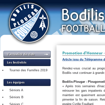
Promotion d'Honneur 
L’actualité du club
Article issu du Télégramme 
Les festivités
Rendez-vous crucial au progr
Tournoi des Familles 2019
Bodilis veut continuer à grandir.
Bodilis-Plougar - Plougonvel
Les équipes
« Après trois semaines d'inact
Séniors A
retrouver les gars impatients 
maintien est quasiment assur
Séniors B
pimenter la fin de saison. Re
espère Cyrille Fouillard.
Séniors C