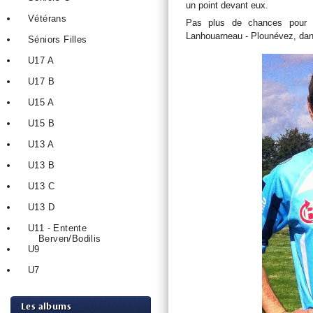
un point devant eux.
Vétérans
Pas plus de chances pour la
Lanhouarneau - Plounévez, dans 
Séniors Filles
U17 A
U17 B
U15 A
U15 B
U13 A
U13 B
U13 C
U13 D
U11 - Entente
Berven/Bodilis
U9
U7
Les albums