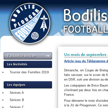
Un mois de septembre 
L’actualité du club
Article issu du Télégramme d
Les festivités
Dimanche, en Coupe de Bretagn
Tournoi des Familles 2019
faits secouer, sur le score de 
en DSR, soit une division au-de
Les équipes
Les coéquipiers de Brice Baume
s'inclinant par deux fois en c
Séniors A
France.
Séniors B
Pour démarrer le mois d'octobre,
à la JU de Plougonven. Ce sera
Séniors C