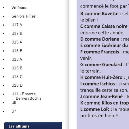
Vétérans
Séniors Filles
U17 A
U17 B
U15 A
U15 B
U13 A
U13 B
U13 C
U13 D
U11 - Entente
Berven/Bodilis
U9
U7
Les albums