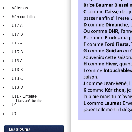
Vétérans
Séniors Filles
U17 A
U17 B
U15 A
U15 B
U13 A
U13 B
U13 C
U13 D
U11 - Entente
Berven/Bodilis
U9
U7
Les albums