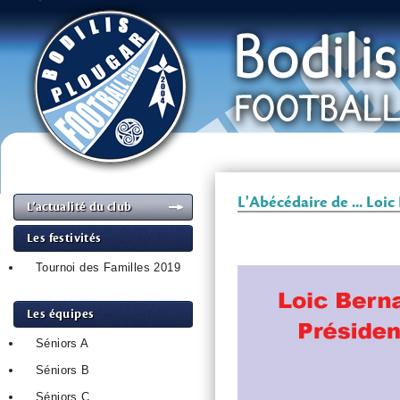
L'Abécédaire de ... Loi
L’actualité du club
Les festivités
Tournoi des Familles 2019
Les équipes
Séniors A
Séniors B
Séniors C