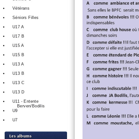
Vétérans
Séniors Filles
U17 A
U17 B
U15 A
U15 B
U13 A
U13 B
U13 C
U13 D
U11 - Entente
Berven/Bodilis
U9
U7
Les albums