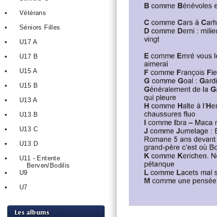
Vétérans
Séniors Filles
U17 A
U17 B
U15 A
U15 B
U13 A
U13 B
U13 C
U13 D
U11 - Entente
Berven/Bodilis
U9
U7
Les albums