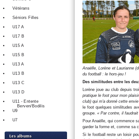
Vétérans
Séniors Filles
U17 A
U17 B
U15 A
U15 B
U13 A
Anaëlle, Lorène et Laurianne (d
U13 B
du football : le hors-jeu !
Des similitudes entre les deu
U13 C
Lorène joue au club depuis tro
U13 D
pratique le foot pour mon plais
club) qui m'a donné cette envie
U11 - Entente
Berven/Bodilis
le foot quelques similitudes ave
U9
groupe.
« Par contre, il faudrai
U7
Pour Anaëlle, qui commence sa 
garder la forme et, comme sa c
Si le football reste un loisir p
Les albums