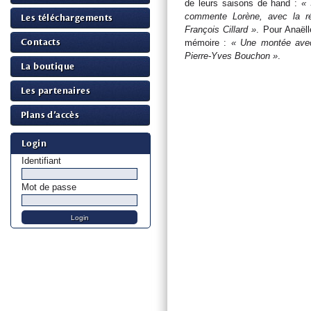
de leurs saisons de hand :
« 
commente Lorène, avec la rés
Les téléchargements
François Cillard »
. Pour Anaëll
Contacts
mémoire :
« Une montée avec
Pierre-Yves Bouchon »
.
La boutique
Les partenaires
Plans d’accès
Login
Identifiant
Mot de passe