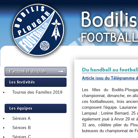
Du handball au footbal
L’actualité du club
Article issu du Télégramme 
Les festivités
Les filles du Bodilis-Plou
Tournoi des Familles 2019
championnat, dimanche, en alla
ces footballeuses, trois ancie
composent l'équipe. Laurianne
Les équipes
Lampaul ; Lorène Bernard, 25 a
Séniors A
également joué à Arvor 29 et à
31 ans, célèbre pilier du Plo
Séniors B
buteuses du championnat de Fr
Séniors C