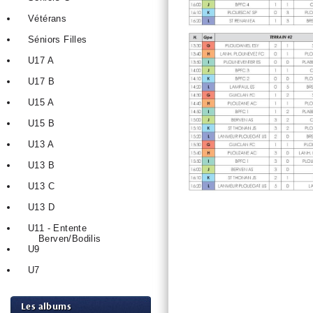
Vétérans
Séniors Filles
U17 A
U17 B
U15 A
U15 B
U13 A
U13 B
U13 C
U13 D
U11 - Entente
Berven/Bodilis
U9
U7
Les albums