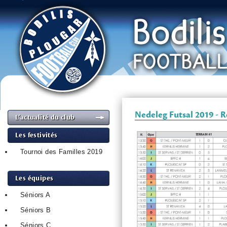
Nedeleg Futsal 2019 - R
L’actualité du club
Les festivités
Tournoi des Familles 2019
Les équipes
Séniors A
Séniors B
Séniors C