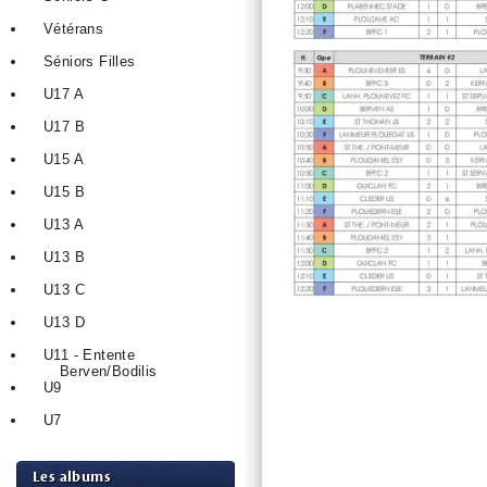
Vétérans
Séniors Filles
U17 A
U17 B
U15 A
U15 B
U13 A
U13 B
U13 C
U13 D
U11 - Entente
Berven/Bodilis
U9
U7
Les albums