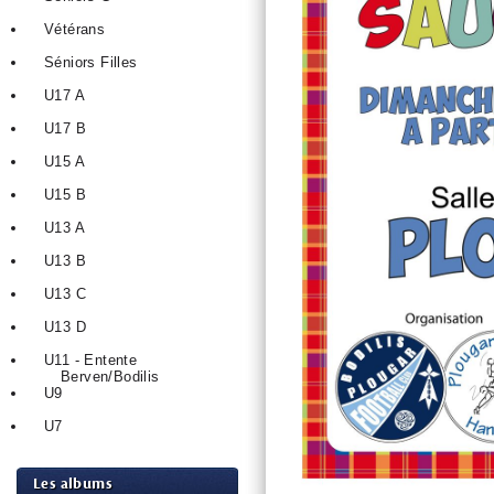
Vétérans
Séniors Filles
U17 A
U17 B
U15 A
U15 B
U13 A
U13 B
U13 C
U13 D
U11 - Entente
Berven/Bodilis
U9
U7
Les albums