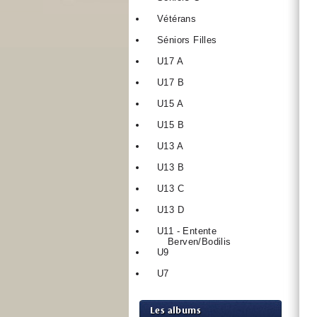
Vétérans
Séniors Filles
U17 A
U17 B
U15 A
U15 B
U13 A
U13 B
U13 C
U13 D
U11 - Entente
Berven/Bodilis
U9
U7
Les albums